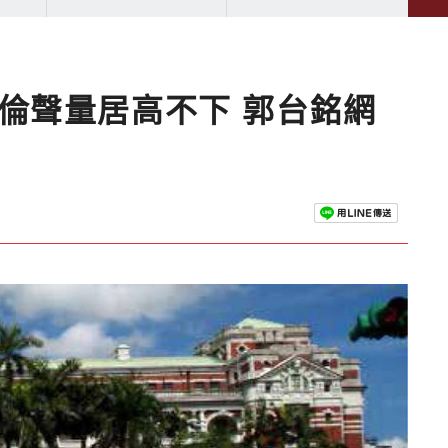
朱立倫聲量居高不下 郭台銘網