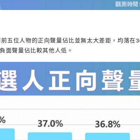
五位人物的正向聲量佔比並無太大差距，均落在36～
的負面聲量佔比較其他人低。