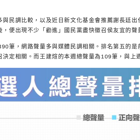
來源多與民調比較，以及近日新文化基金會推薦謝長廷
名後，便出現不少「勸進」國民黨盡快徵召侯友宜的聲
,390筆，網路聲量多與媒體民調相關。排名第五的
徵召決定相關。而王建煊的本週總聲量為109筆，與