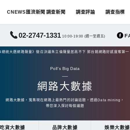
CNEWS匯流新聞
調查新聞
調查評論
調查指標
02-2747-1331
F
10:00-19:00 (週一至週五)
據2024總統大選網路聲量》徵召決議朱立倫聲量居高不下 郭台銘網路好感度奪第一
Poll's Big Data
網路大數據
網路大數據，蒐集現在網路上最熱門的討論話題，透過Data mining，
帶您深入探討每個議題
吃貨大數據
品牌大數據
娛樂大數