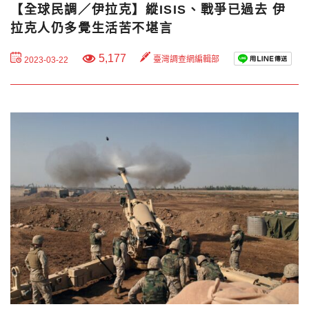
【全球民調／伊拉克】縱ISIS、戰爭已過去 伊
拉克人仍多覺生活苦不堪言
5,177
臺灣調查網編輯部
2023-03-22