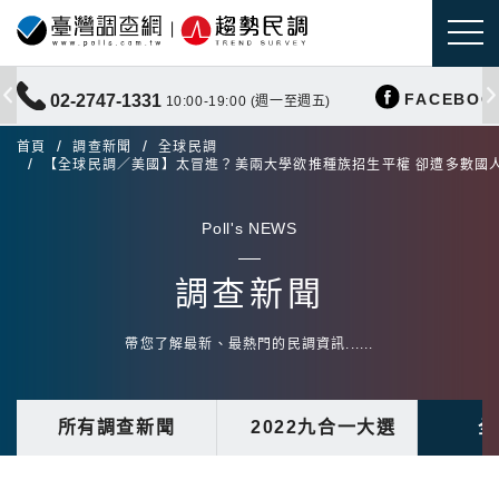
FACEBOO
02-2747-1331
10:00-19:00 (週一至週五)
首頁
調查新聞
全球民調
【全球民調／美國】太冒進？美兩大學欲推種族招生平權 卻遭多數國
Poll's NEWS
調查新聞
帶您了解最新、最熱門的民調資訊......
所有調查新聞
2022九合一大選
全