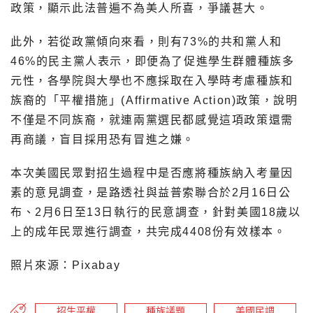
政策，顯示此法普遍不為美人所喜，爭議甚大。
此外，若從政黨傾向來看，則有73%的共和黨人和
46%的民主黨人表示，即便為了促進學生群體種族多
元性，各學院與大學也不應採取在入學時考慮種族和
族裔的「平權措施」(Affirmative Action)政策，說明
不僅是不同族裔，就連兩黨選民都感覺這項政策還需
再商議，盲目採用恐有冒進之嫌。
本次美國民眾對招生過程中是否應將種族納入考量因
素的意見調查，是路透社與益普索聯合於2月16日公
布、2月6日至13日執行的民意調查，針對美國18歲以
上的成年民眾進行調查，共完成4408份有效樣本。
照片來源：Pixabay
招生平權
種族議題
美國民調