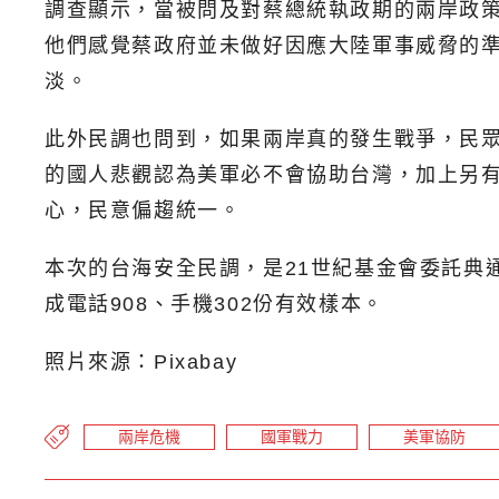
調查顯示，當被問及對蔡總統執政期的兩岸政策滿
他們感覺蔡政府並未做好因應大陸軍事威脅的
淡。
此外民調也問到，如果兩岸真的發生戰爭，民眾認
的國人悲觀認為美軍必不會協助台灣，加上另有
心，民意偏趨統一。
本次的台海安全民調，是21世紀基金會委託典通
成電話908、手機302份有效樣本。
照片來源：Pixabay
兩岸危機
國軍戰力
美軍協防