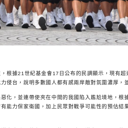
，根據21世紀基金會17日公布的民調顯示，現有
武力侵台，說明多數國人都有感兩岸敵對氛圍濃厚，
係惡化，並連帶使夾在中間的我國陷入尷尬境地，根
府有能力保家衛國，加上民眾對戰爭可能性的預估結