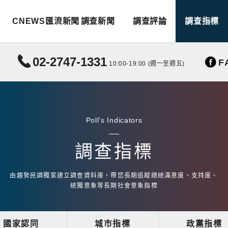
CNEWS匯流新聞
調查新聞
調查評論
調查指標
02-2747-1331
F
10:00-19:00 (週一至週五)
Poll's Indicators
調查指標
由趨勢民調獨家建立調查資料庫，帶您長期追蹤總統滿意度、支持度、
統獨意象等長期社會意象指標
國家認同
城市指標
政黨指標