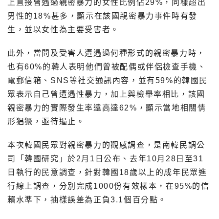
上直接曾遇過親密暴力的女性比例佔29%，同樣超出
男性的18%甚多，顯示在該國親密暴力事件時有發
生，並以女性為主要受害者。
此外，當問及受害人遭遇過何種形式的親密暴力時，
也有60%的韓人表明他們曾被配偶或伴侶檢查手機、
電郵信箱、SNS等社交通訊內容，並有59%的韓國民
眾表示自己曾遭遇性暴力，加上與檢舉率相比，該國
親密暴力的實際發生率遠高達62%，顯示當地相關情
形猖獗，亟待遏止。
本次韓國民眾對親密暴力的觀感調查，是南韓民調公
司「韓國研究」於2月1日公布、去年10月28日至31
日執行的民意調查，針對韓國18歲以上的成年民眾進
行線上調查，分別完成1000份有效樣本，在95%的信
賴水準下，抽樣誤差為正負3.1個百分點。