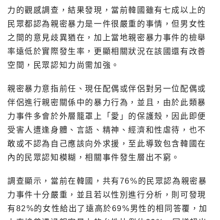
力的觀感調查，結果發現，當前韓國雖有七成以上的
民眾都認為親密暴力是一件很嚴重的事情，但男女性
之間的意見歧異猶在，加上當地親密暴力事件的檢舉
率遠低於實際發生率，更顯相關狀況在該國還有改善
空間，民眾認知力尚需加強。
親密暴力意指前任、現任配偶或伴侶對另一位配偶或
伴侶進行親密關係中的暴力行為，並且，由於此類暴
力事件多會於外層籠罩上「愛」的保護殼，因此即便
受害人遭逢身體、言語、精神、經濟和性虐待，也不
敢或不認為自己應該向外求援，至此導致包含韓國在
內的民眾認知模糊，相關事件發生層出不窮。
調查顯示，當前在韓國，共有76%的民眾認為親密暴
力事件十分嚴重，並且若以性別進行分析，則可發現
有82%的女性給出了遠高於69%男性的相同答覆，加