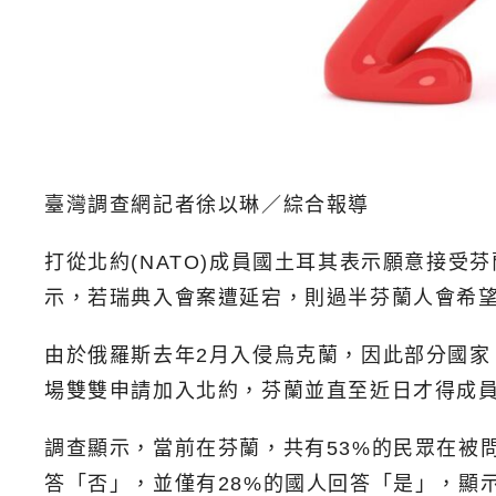
臺灣調查網記者徐以琳／綜合報導
打從北約(NATO)成員國土耳其表示願意接受芬蘭
示，若瑞典入會案遭延宕，則過半芬蘭人會希
由於俄羅斯去年2月入侵烏克蘭，因此部分國家
場雙雙申請加入北約，芬蘭並直至近日才得成
調查顯示，當前在芬蘭，共有53%的民眾在被
答「否」，並僅有28%的國人回答「是」，顯