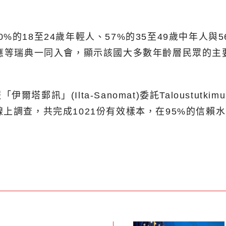
的18至24歲年輕人、57%的35至49歲中年人與
示應等瑞典一同入會，顯示該國大多數年齡層民眾的
訊」(Ilta-Sanomat)委託Taloustutki
上調查，共完成1021份有效樣本，在95%的信賴水