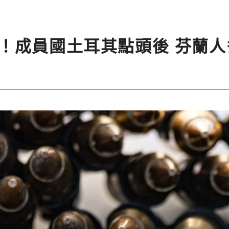
！成員國土耳其點頭後 芬蘭