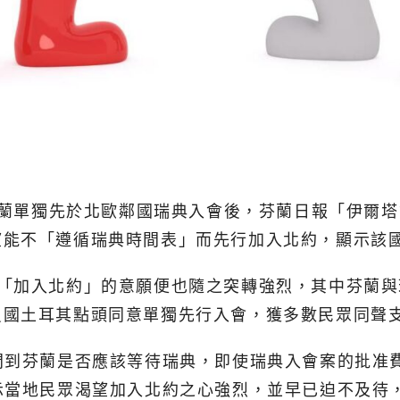
單獨先於北歐鄰國瑞典入會後，芬蘭日報「伊爾塔郵訊」(I
望能不「遵循瑞典時間表」而先行加入北約，顯示該
「加入北約」的意願便也隨之突轉強烈，其中芬蘭與
員國土耳其點頭同意單獨先行入會，獲多數民眾同聲
問到芬蘭是否應該等待瑞典，即使瑞典入會案的批准
示當地民眾渴望加入北約之心強烈，並早已迫不及待