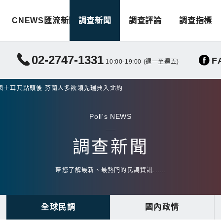
CNEWS匯流新聞
調查新聞
調查評論
調查指標
02-2747-1331
F
10:00-19:00 (週一至週五)
國土耳其點頭後 芬蘭人多欲領先瑞典入北約
Poll's NEWS
調查新聞
帶您了解最新、最熱門的民調資訊......
全球民調
國內政情