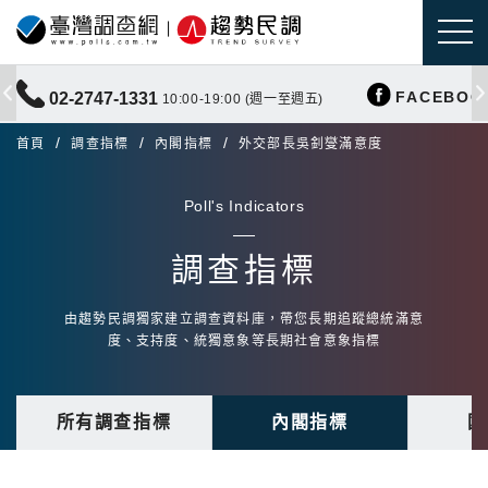
FACEBOO
02-2747-1331
10:00-19:00 (週一至週五)
首頁
調查指標
內閣指標
外交部長吳釗燮滿意度
Poll's Indicators
調查指標
由趨勢民調獨家建立調查資料庫，帶您長期追蹤總統滿意
度、支持度、統獨意象等長期社會意象指標
所有調查指標
內閣指標
國