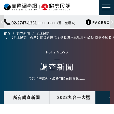
FACEBOO
02-2747-1331
10:00-19:00 (週一至週五)
首頁
調查新聞
全球民調
【全球民調／香港】關係再降溫？多數港人無視政府鼓勵 紛稱不願去
Poll's NEWS
調查新聞
帶您了解最新、最熱門的民調資訊......
所有調查新聞
2022九合一大選
全