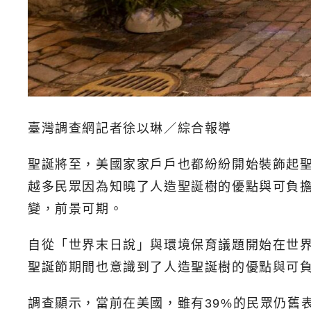
臺灣調查網記者徐以琳／綜合報導
聖誕將至，美國家家戶戶也都紛紛開始裝飾起聖
越多民眾因為知曉了人造聖誕樹的優點與可負
變，前景可期。
自從「世界末日說」與環境保育議題開始在世
聖誕節期間也意識到了人造聖誕樹的優點與可
調查顯示，當前在美國，雖有39%的民眾仍舊