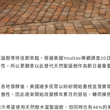
誕樹等待佳節來臨，根據美國YouGov輿觀調查2
擔性，所以更願意以此替代天然聖誕樹作為節日最重
界各地發酵後，美國諸多民眾以紛紛開始重視並落實
負擔性，因此逐漸開始改變積年累月的習俗，轉而擁
表示希望使用天然樹木當聖誕樹，但同時也有46%