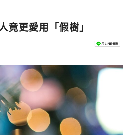
國人竟更愛用「假樹」