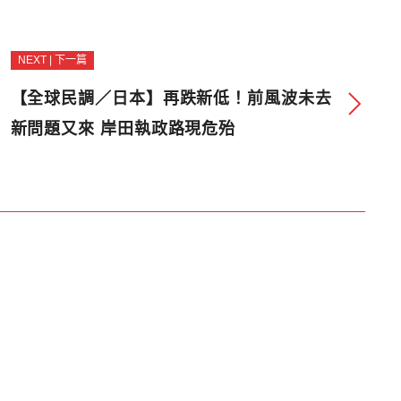
NEXT | 下一篇
【全球民調／日本】再跌新低！前風波未去
新問題又來 岸田執政路現危殆