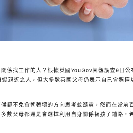
係找工作的人？根據英國YouGov輿觀調查9日公
雇用身邊親近之人，但大多數英國父母仍表示自己會選
時候都不免會朝著壞的方向思考並譴責，然而在當前
國多數父母都還是會選擇利用自身關係替孩子鋪路，