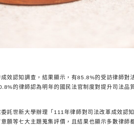
效認知調查，結果顯示，有85.8%的受訪律師對法
0.8%的律師認為明年的國民法官制度對提升司法品
委託世新大學辦理「111年律師對司法改革成效認
官意願等七大主題蒐集評價，且結果也顯示多數律師