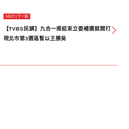
NEXT | 下一篇
【TVBS民調】九合一甫結束立委補選就開打
現北市第3選區暫以王勝吳