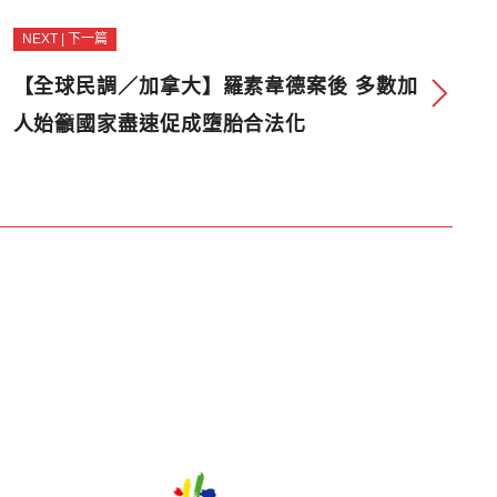
NEXT | 下一篇
【全球民調／加拿大】羅素韋德案後 多數加
人始籲國家盡速促成墮胎合法化