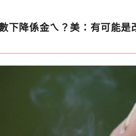
數下降係金ㄟ？美：有可能是