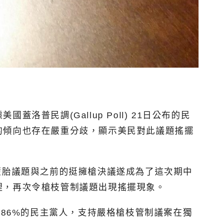
民調(Gallup Poll) 21日公布的民
的傾向也存在嚴重分歧，顯示美民對此議題搖擺
，反墮胎議題與之前的挺擁槍決議遂成為了這次期中
裡，再次令槍枝管制議題出現搖擺現象。
於86%的民主黨人，支持嚴格槍枝管制議案在獨