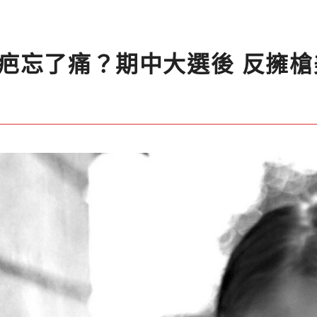
疤忘了痛？期中大選後 反擁