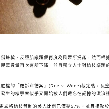
槍、反墮胎議題便再度為民眾所提起，然而根據美國蓋洛普
的民眾數量再次有所下降，並且獨立人士對槍枝議題
權的「羅訴韋德案」(Roe v. Wade)裁定後
往發生的槍擊案似乎又開始被人們遺忘在記憶的洪流
持更嚴格槍枝管制的美人比例已僅剩57%，並且相較