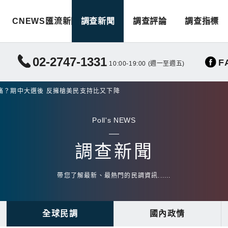
CNEWS匯流新聞
調查新聞
調查評論
調查指標
02-2747-1331
F
10:00-19:00 (週一至週五)
痛？期中大選後 反擁槍美民支持比又下降
Poll's NEWS
調查新聞
帶您了解最新、最熱門的民調資訊......
全球民調
國內政情