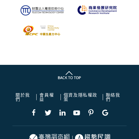
關於我
會員權
個資及隱私權政
聯絡我
們
益
策
們