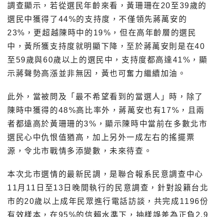
調查顯示，若從選民年齡來看，黃珊珊在20至39歲的
選民中獲得了44%的支持度，不僅領先蔣萬安的
23%，更超越陳時中的19%，但在高年齡層的選民
中，黃所獲支持度就明顯下降，至於蔣萬安則是在40
至59歲與60歲以上的選民中，支持度都高達41%，顯
示蔣聲勢高漲並非無因，黃也可奮力繼續加油。
此外，當被問及「最不希望看到的當選人」時，除了
陳時中獲得的48%高比率外，蔣萬安也有17%，且兩
者都遠高於黃珊珊的3%，顯示陳時中當前在多數北市
選民心中仇恨值猶高，加上另外一成左右的搖擺票
源，令北市戰情多添變數，未來待查。
本次北市選情的最新民調，是聯合報系民意調查中心
11月11日至13日晚間執行的民意調查，針對設籍台北
市的20歲以上成年民眾進行電話訪談，共完成1196份
有效樣本，在95%的信賴水準下，抽樣誤差為正負2.9