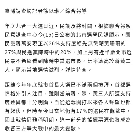
臺灣調查網記者徐以琳／綜合報導
年底九合一大選日近，民調及將封關，根據聯合報系
民意調查中心今(15)日公布的北市選舉民調顯示，國
民黨蔣萬安現正以36%支持度領先無黨籍黃珊珊的
27%與民進黨陳時中的20%，加上另有近半數北市選
民最不希望看到陳時中當選市長，比率遠高於蔣黃二
人，顯示當地選情激烈，詳情待查。
距離今年年底縣市首長大選已不滿兩個禮拜，首都選
情格外引人注目，雖則當前蔣、陳、黃三人所獲支持
度差異都十分明顯，自從選戰開打以來各人聲望也都
有起伏，但時至今日當地仍有17%的選民在觀望中，
因此戰情仍難稱明朗，這一部分的搖擺票源也將成為
收督三方爭大戰中的最大變數。