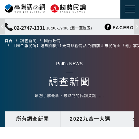
FACEBOO
02-2747-1331
10:00-19:00 (週一至週五)
首頁
調查新聞
國內政情
【聯合報民調】選戰倒數11天首都戰情熱 封關前北市民調由「他」拿
Poll's NEWS
調查新聞
帶您了解最新、最熱門的民調資訊......
所有調查新聞
2022九合一大選
全