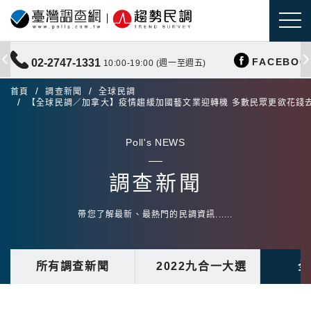
FACEBOO
02-2747-1331
10:00-19:00 (週一至週五)
首頁
調查新聞
全球民調
【全球民調／加拿大】疫情趨緩加國藝文業迎轉機 多數民眾更欲花錢
Poll's NEWS
調查新聞
帶您了解最新、最熱門的民調資訊......
所有調查新聞
2022九合一大選
全