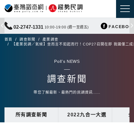
FACEBOO
02-2747-1331
10:00-19:00 (週一至週五)
首頁
調查新聞
產業調查
【產業民調／氣候】坐而言不如起而行！COP27召開在即 我國僅二
Poll's NEWS
調查新聞
帶您了解最新、最熱門的民調資訊......
所有調查新聞
2022九合一大選
全