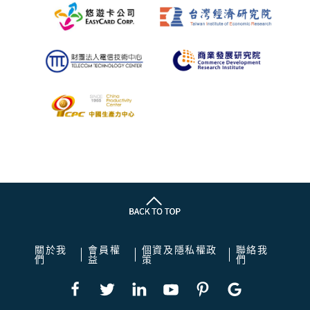
關於我
會員權
個資及隱私權政
聯絡我
們
益
策
們