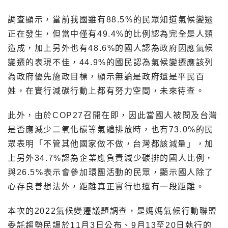
調查顯示，當前我國雖有88.5%的民眾知道氣候變遷
正在發生，但當中僅有49.4%的比例認為完全是人類
造成，加上另外也有48.6%的國人認為政府因應氣候
變遷的表現不佳，44.9%的國民認為氣候變遷應該列
為政府優先施政目標，顯示無論是政府還是平民百
姓，在實行減碳行動上都有努力空間，未來待查。
此外，由於COP27召開在即，因此當國人被問及台灣
是否應減少二氧化碳等氣體排放時，也有73.0%的民
眾表明「不管其他國家做不做，台灣都該減量」，加
上另外34.7%認為企業應負責減少碳排的國人比例，
與26.5%表示會參加環團活動的民眾，顯示國人除了
心存良善想法外，距離真正實行也還有一段距離。
本次的2022氣候變遷議題調查，是媽媽氣候行動聯盟
委託趨勢民調於11月3日公布、9月13至20日執行的