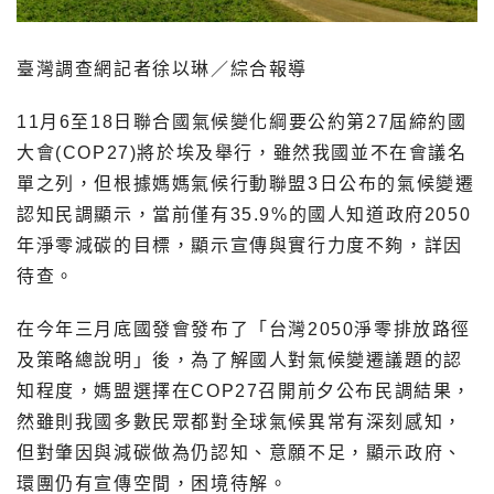
臺灣調查網記者徐以琳／綜合報導
11月6至18日聯合國氣候變化綱要公約第27屆締約國
大會(COP27)將於埃及舉行，雖然我國並不在會議名
單之列，但根據媽媽氣候行動聯盟3日公布的氣候變遷
認知民調顯示，當前僅有35.9%的國人知道政府2050
年淨零減碳的目標，顯示宣傳與實行力度不夠，詳因
待查。
在今年三月底國發會發布了「台灣2050淨零排放路徑
及策略總說明」後，為了解國人對氣候變遷議題的認
知程度，媽盟選擇在COP27召開前夕公布民調結果，
然雖則我國多數民眾都對全球氣候異常有深刻感知，
但對肇因與減碳做為仍認知、意願不足，顯示政府、
環團仍有宣傳空間，困境待解。