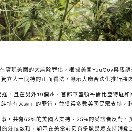
在實現美國的大麻除罪化，根據美國YouGov輿觀
、獨立人士同持的正面看法，顯示大麻合法化推行將
用途，且在另外19個州、首都華盛頓哥倫比亞特區
單純持有大麻」的罪行，並獲得多數美國民眾支持，
，共有62%的美國人支持、25%的受訪者反對，加
反對的分歧數額，顯示在美當前仍有多數民眾支持拜登此