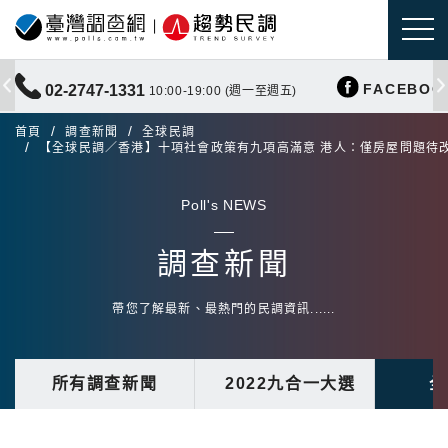
FACEBOO
02-2747-1331
10:00-19:00 (週一至週五)
首頁
調查新聞
全球民調
【全球民調／香港】十項社會政策有九項高滿意 港人：僅房屋問題待
Poll's NEWS
調查新聞
帶您了解最新、最熱門的民調資訊......
所有調查新聞
2022九合一大選
全