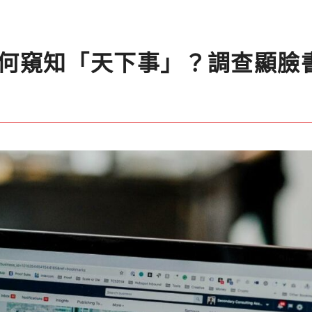
何窺知「天下事」？調查顯臉