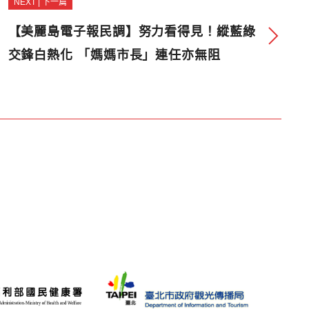
NEXT | 下一篇
【美麗島電子報民調】努力看得見！縱藍綠
交鋒白熱化 「媽媽市長」連任亦無阻