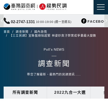
FACEBOO
02-2747-1331
10:00-19:00 (週一至週五)
首頁
調查新聞
國內政情
【三立民調】宜縣藍綠貼超緊 林姿妙貪汙弊案成爭霸最大變數
Poll's NEWS
調查新聞
帶您了解最新、最熱門的民調資訊......
所有調查新聞
2022九合一大選
全