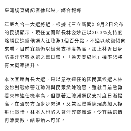
臺灣調查網記者徐以琳／綜合報導
年底九合一大選將近，根據《三立新聞》9月2日公布
的民調顯示，現任宜蘭縣長林姿妙正以30.3%支持度
略勝民進黨候選人江聰淵1個百分點，不過以政黨傾向
來看，目前宜縣仍以綠營支持度為高，加上林近日身
陷貪汙弊案退選之聲日盛，「藍天變綠地」機率恐將
有大概率提升。
本次宜縣首長大選，是以意欲連任的國民黨候選人林
姿妙對戰綠營江聰淵與民眾黨陳琬惠，雖就目前態勢
看來林連任機率高，但隨著江聰淵選民支持度日漸提
高，在聲勢方面步步緊逼，又兼民眾黨陳琬惠加入複
雜化戰情，林本人也陷入貪汙弊案風波，令宜縣選情
再添變數，結果猶未可知。