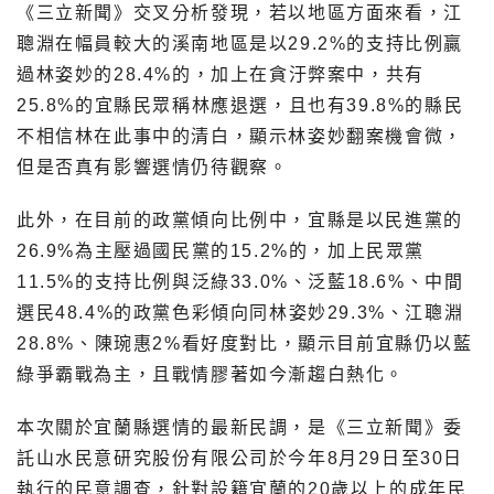
《三立新聞》交叉分析發現，若以地區方面來看，江
聰淵在幅員較大的溪南地區是以29.2%的支持比例贏
過林姿妙的28.4%的，加上在貪汙弊案中，共有
25.8%的宜縣民眾稱林應退選，且也有39.8%的縣民
不相信林在此事中的清白，顯示林姿妙翻案機會微，
但是否真有影響選情仍待觀察。
此外，在目前的政黨傾向比例中，宜縣是以民進黨的
26.9%為主壓過國民黨的15.2%的，加上民眾黨
11.5%的支持比例與泛綠33.0%、泛藍18.6%、中間
選民48.4%的政黨色彩傾向同林姿妙29.3%、江聰淵
28.8%、陳琬惠2%看好度對比，顯示目前宜縣仍以藍
綠爭霸戰為主，且戰情膠著如今漸趨白熱化。
本次關於宜蘭縣選情的最新民調，是《三立新聞》委
託山水民意研究股份有限公司於今年8月29日至30日
執行的民意調查，針對設籍宜蘭的20歲以上的成年民