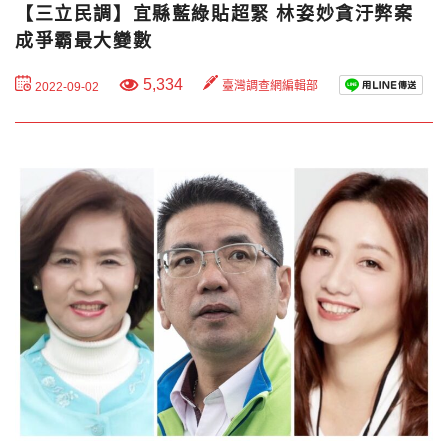
【三立民調】宜縣藍綠貼超緊 林姿妙貪汙弊案
成爭霸最大變數
5,334
臺灣調查網編輯部
2022-09-02