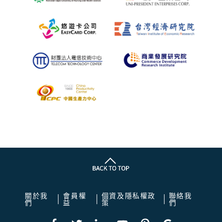
關於我
會員權
個資及隱私權政
聯絡我
們
益
策
們