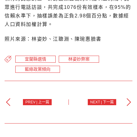
眾進行電話訪談，共完成1076份有效樣本，在95%的
信賴水準下，抽樣誤差為正負2.98個百分點，數據經
人口資料加權計算。
照片來源：林姿妙、江聰淵、陳琬惠臉書
宜蘭縣選情
林姿妙弊案
藍綠政黨傾向
PREV | 上一篇
NEXT | 下一篇