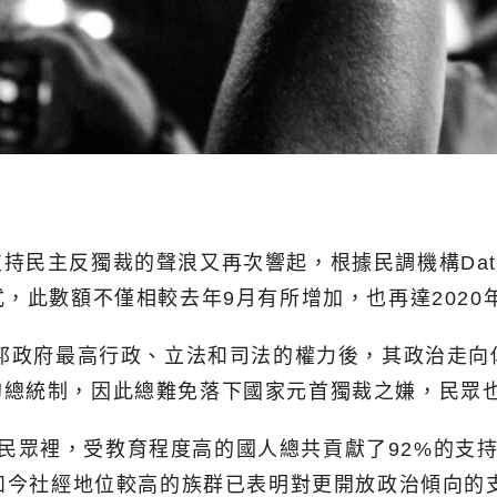
民主反獨裁的聲浪又再次響起，根據民調機構Dataf
，此數額不僅相較去年9月有所增加，也再達2020
聯邦政府最高行政、立法和司法的權力後，其政治走
的總統制，因此總難免落下國家元首獨裁之嫌，民眾
的巴西民眾裡，受教育程度高的國人總共貢獻了92%的
示如今社經地位較高的族群已表明對更開放政治傾向