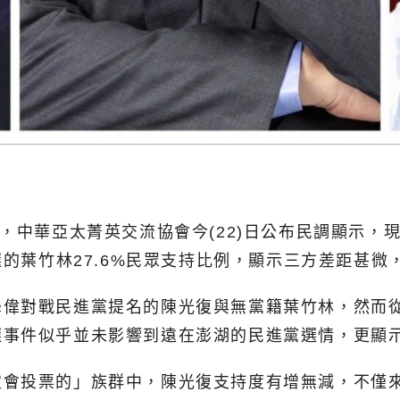
，中華亞太菁英交流協會今(22)日公布民調顯示，現
選的葉竹林27.6%民眾支持比例，顯示三方差距甚微
峰偉對戰民進黨提名的陳光復與無黨籍葉竹林，然而
選事件似乎並未影響到遠在澎湖的民進黨選情，更顯
會投票的」族群中，陳光復支持度有增無減，不僅來到