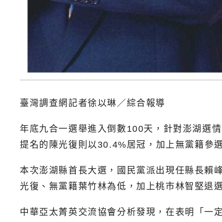
臺灣調查網記者徐以琳／綜合報導
年底九合一選舉進入倒數100天，針對澎湖選情
提名的陳光復則以30.4%居冠，加上無黨籍參
本次澎湖縣首長大選，國民黨派出現任縣長賴
光復、無黨籍葉竹林為低，加上桃市林智堅退
中華亞太菁英交流協會分析發現，在表明「一定