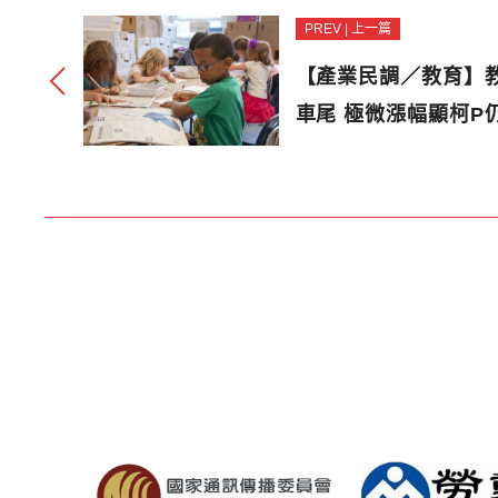
PREV | 上一篇
【產業民調／教育】
車尾 極微漲幅顯柯P