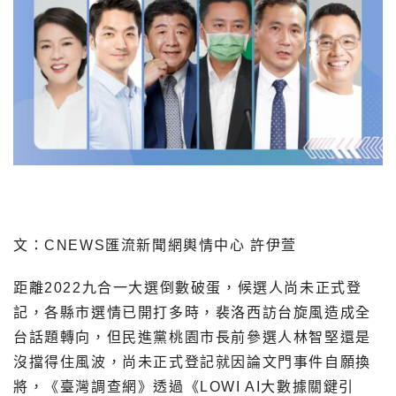
文：CNEWS匯流新聞網輿情中心 許伊萱
距離2022九合一大選倒數破蛋，候選人尚未正式登
記，各縣市選情已開打多時，裴洛西訪台旋風造成全
台話題轉向，但民進黨桃園市長前參選人林智堅還是
沒擋得住風波，尚未正式登記就因論文門事件自願換
將，《
臺灣調查網
》透過《
LOWI AI大數據關鍵引