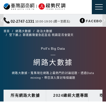
FACEBOO
02-2747-1331
10:00-19:00 (週一至週五)
首頁
網路大數據
政治大數據
堅下鵬上 鄭運鵬聲量急起直追 桃園是否會變天
Poll's Big Data
網路大數據
網路大數據，蒐集現在網路上最熱門的討論話題，透過Data
mining，帶您深入探討每個議題
所有網路大數據
2024總統大選專題
吃