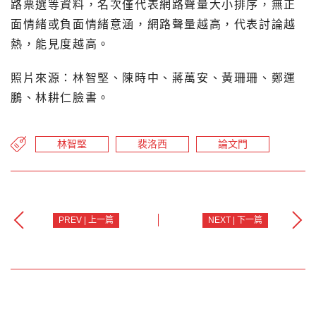
路票選等資料，名次僅代表網路聲量大小排序，無正
面情緒或負面情緒意涵，網路聲量越高，代表討論越
熱，能見度越高。
照片來源：林智堅、陳時中、蔣萬安、黃珊珊、鄭運
鵬、林耕仁臉書。
林智堅
裴洛西
論文門
PREV | 上一篇
NEXT | 下一篇