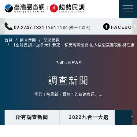
FACEBOO
02-2747-1331
10:00-19:00 (週一至週五)
首頁
調查新聞
全球民調
【全球民調／加拿大】新冠、移民潮齊爆發 加人最愛競賽現收視低迷
Poll's NEWS
調查新聞
帶您了解最新、最熱門的民調資訊......
所有調查新聞
2022九合一大選
全