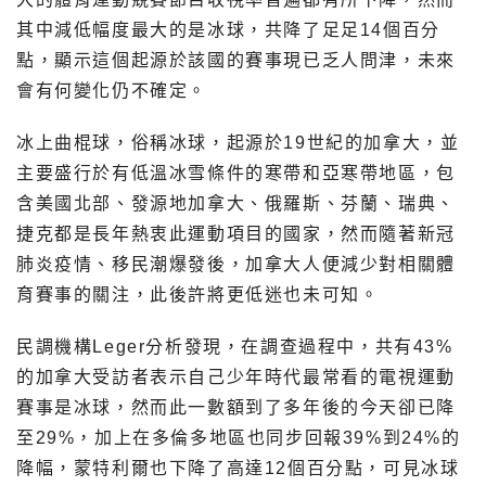
其中減低幅度最大的是冰球，共降了足足14個百分
點，顯示這個起源於該國的賽事現已乏人問津，未來
會有何變化仍不確定。
冰上曲棍球，俗稱冰球，起源於19世紀的加拿大，並
主要盛行於有低溫冰雪條件的寒帶和亞寒帶地區，包
含美國北部、發源地加拿大、俄羅斯、芬蘭、瑞典、
捷克都是長年熱衷此運動項目的國家，然而隨著新冠
肺炎疫情、移民潮爆發後，加拿大人便減少對相關體
育賽事的關注，此後許將更低迷也未可知。
民調機構Leger分析發現，在調查過程中，共有43%
的加拿大受訪者表示自己少年時代最常看的電視運動
賽事是冰球，然而此一數額到了多年後的今天卻已降
至29%，加上在多倫多地區也同步回報39%到24%的
降幅，蒙特利爾也下降了高達12個百分點，可見冰球