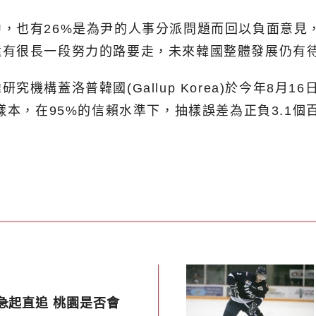
，也有26%是為尹的人事分派問題而回以負面意見，
還有很長一段努力的路要走，未來韓國整體發展仍有
機構蓋洛普韓國(Gallup Korea)於今年8月1
樣本，在95%的信賴水準下，抽樣誤差為正負3.1
急起直追 桃園是否會