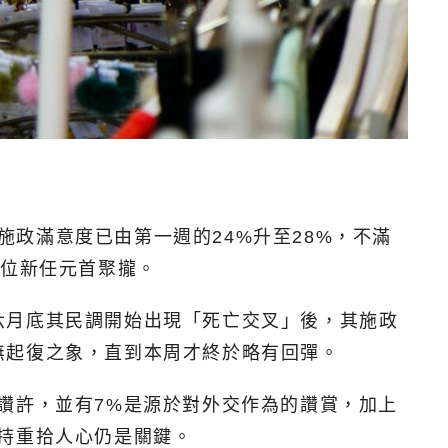
施政滿意度已由第一週的24%升至28%，不滿
這位新任元首聚攏。
六月底其民調開始出現「死亡交叉」後，其施政
無起復之象，直到本周才終於略有回彈。
讚許，並有7%是源於對外交作為的讚賞，加上
持重拾人心仍是關鍵。