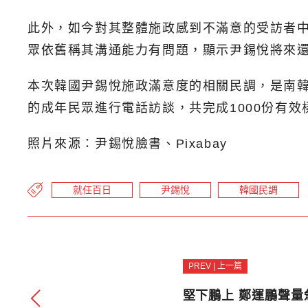
此外，如今對其整體施政感到不滿意的受訪者中
眾依舊稱其溝通能力有問題，顯示尹錫悅將來
本次韓國尹錫悅施政滿意度的相關民調，是南韓研究
的成年民眾進行電話訪談，共完成1000份有效
照片來源：尹錫悅臉書、Pixabay
就任百日
尹錫悅
韓國民調
PREV | 上一篇
堅下鵬上 鄭運鵬聲量