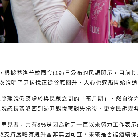
子，根據蓋洛普韓國今(19)日公布的民調顯示，目前其
再次說明了尹錫悅正從谷底回升，人心也逐漸開始向
悅照理說仍應處於與民眾之間的「蜜月期」，然自從
議院議長裴洛西到訪尹錫悅應對失當後，更令民調幾
意見者，共有8%是因為對尹一直以來努力工作表示
政支持度略有提升並非無因可查，未來是否能繼續保