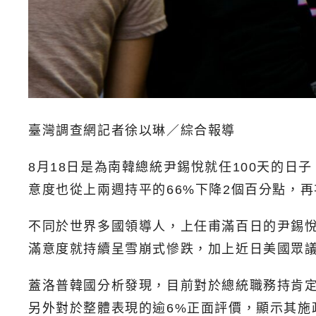
臺灣調查網記者徐以琳／綜合報導
8月18日是為南韓總統尹錫悅就任100天的日
意度也從上兩週持平的66%下降2個百分點，
不同於世界多國領導人，上任甫滿百日的尹錫
滿意度就持續呈雪崩式慘跌，加上近日美國眾
蓋洛普韓國分析發現，目前對於總統職務持肯定
另外對於整體表現的逾6%正面評價，顯示其施