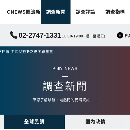
CNEWS匯流新聞
調查新聞
調查評論
調查指標
02-2747-1331
F
10:00-19:00 (週一至週五)
終回攏 尹錫悅施政路仍困難重重
Poll's NEWS
調查新聞
帶您了解最新、最熱門的民調資訊......
全球民調
國內政情