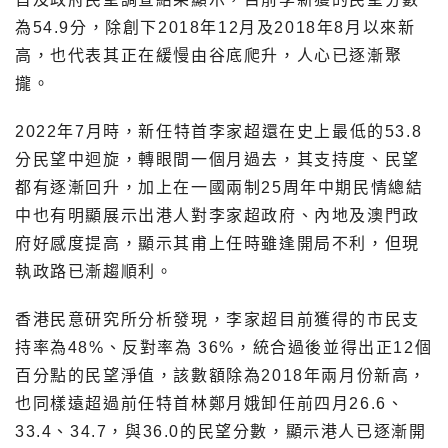
為54.9分，除創下2018年12月及2018年8月以來新
高，也代表其正在緩慢由谷底爬升，人心已逐漸聚
攏。
2022年7月時，新任特首李家超還在史上最低的53.8
分民望中迴旋，轉眼間一個月過去，其支持度、民望
都有逐漸回升，加上在一國兩制25周年中期民情總結
中也有明顯展示出港人對李家超政府、內地及澳門政
府好感度提高，顯示其甫上任時雖逢開局不利，但現
執政路已漸趨順利。
香港民意研究所分析發現，李家超目前獲得的市民支
持率為48%、反對率為 36%，統合過後並得出正12個
百分點的民望淨值，該數額除為2018年兩月份新高，
也同樣遠超過前任特首林鄭月娥卸任前四月26.6、
33.4、34.7，與36.0的民望分數，顯示港人已逐漸開