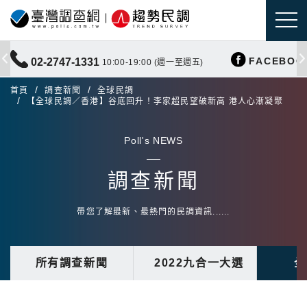
FACEBOO
02-2747-1331
10:00-19:00 (週一至週五)
首頁
調查新聞
全球民調
【全球民調／香港】谷底回升！李家超民望破新高 港人心漸凝聚
Poll's NEWS
調查新聞
帶您了解最新、最熱門的民調資訊......
所有調查新聞
2022九合一大選
全