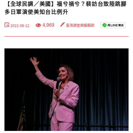
【全球民調／美國】福兮禍兮？裴訪台致陸跳腳
多日軍演使美知台比例升
4,969
臺灣調查網編輯部
2022-08-12