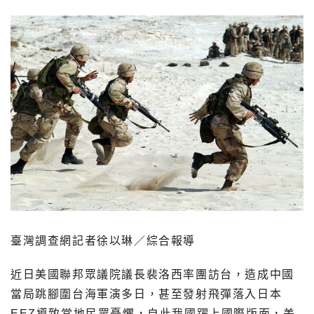
臺灣調查網記者徐以琳／綜合報導
近日美國聯邦眾議院議長裴洛西率團訪台，造成中國
當局跳腳圍台海軍演多日，甚至發射飛彈落入日本
EEZ導致當地民眾憂懼，自此我國躍上國際版面，美