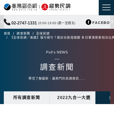
FACEBOO
02-2747-1331
10:00-19:00 (週一至週五)
首頁
調查新聞
全球民調
【全球民調／美國】福兮禍兮？裴訪台致陸跳腳 多日軍演使美知台比
Poll's NEWS
調查新聞
帶您了解最新、最熱門的民調資訊......
所有調查新聞
2022九合一大選
全