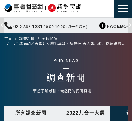
FACEBOO
02-2747-1331
10:00-19:00 (週一至週五)
首頁
調查新聞
全球民調
【全球民調／美國】持續抗立法、反連任 美人表示將用選票說真話
Poll's NEWS
調查新聞
帶您了解最新、最熱門的民調資訊......
所有調查新聞
2022九合一大選
全