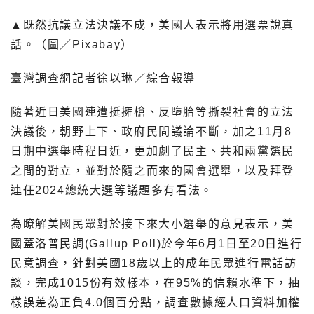
▲既然抗議立法決議不成，美國人表示將用選票說真
話。（圖／Pixabay）
臺灣調查網記者徐以琳／綜合報導
隨著近日美國連遭挺擁槍、反墮胎等撕裂社會的立法
決議後，朝野上下、政府民間議論不斷，加之11月8
日期中選舉時程日近，更加劇了民主、共和兩黨選民
之間的對立，並對於隨之而來的國會選舉，以及拜登
連任2024總統大選等議題多有看法。
為瞭解美國民眾對於接下來大小選舉的意見表示，美
國蓋洛普民調(Gallup Poll)於今年6月1日至20日進行
民意調查，針對美國18歲以上的成年民眾進行電話訪
談，完成1015份有效樣本，在95%的信賴水準下，抽
樣誤差為正負4.0個百分點，調查數據經人口資料加權