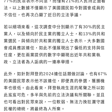
77%的民眾表示不同意，而僅有21%的人民持正面看
法。以上數據不僅顯示了美國國民如今對國會成員的
不信任，也再次凸顯了近日的立法爭議。
若以細項來看，這次調查中分別顯示了有30%的民主
黨人，以及傾向於民主黨的獨立人士，和13%的共和
黨選民，與傾向於共和黨的獨立人士表示，大多數國
會成員應該連任，如此不僅展現出了偏低的支持與信
任度，更在兩黨提供的數字中顯現出近年共和黨執
政、立法者為人詬病的一連串舉措。
此外，如針對拜登的2024連任話題做討論，也有67%
的美國民眾表示他不該連任，即便真的參選，獲勝機
率也很低。由此看來，拜登執政生涯的尾聲之所以如
此岌岌可危，多半與先前的立法決議有所關聯。並且
也可看出對民眾來說，一位軟弱、無法力挽狂瀾守護
民權的總統，將最終為人所棄。