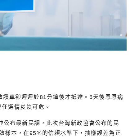
護車卻遲遲於81分鐘後才抵達。6天後恩恩病
連任選情岌岌可危。
會並公布最新民調，此次台灣新政協會公布的民
有效樣本，在95%的信賴水準下，抽樣誤差為正