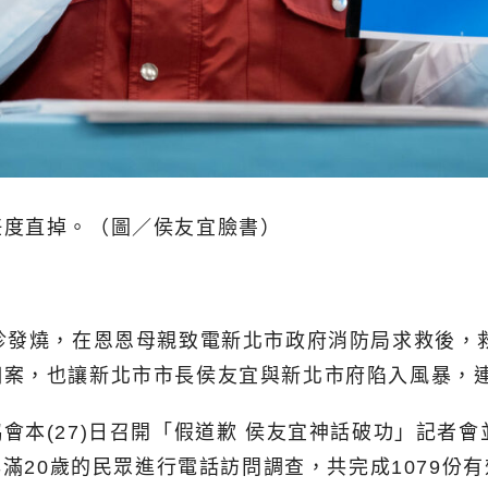
任度直掉。（圖／侯友宜臉書）
診發燒，在恩恩母親致電新北市政府消防局求救後，救
個案，也讓新北市市長侯友宜與新北市府陷入風暴，
會本(27)日召開「假道歉 侯友宜神話破功」記者
年滿20歲的民眾進行電話訪問調查，共完成1079份