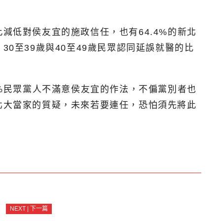
減低對侯友宜的施政信任，也有64.4%的新北
0至39歲與40至49歲民眾認同延誤就醫的比
4%民眾黨人不滿意侯友宜的作法，不偏黨別者也
北大當家的質疑，未來若要連任，恐怕須先將此
NEXT | 下一篇