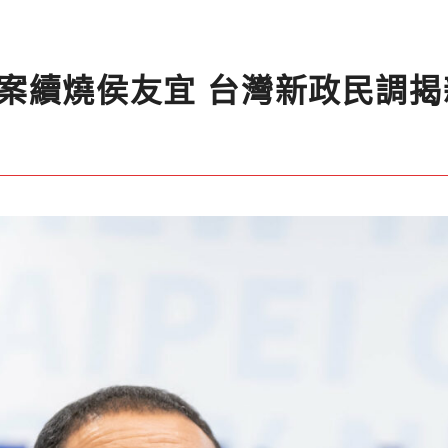
案續燒侯友宜 台灣新政民調