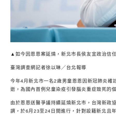
▲如今因恩恩案延燒，新北市長侯友宜政治信
臺灣調查網記者徐以琳／台北報導
今年4月新北市一名2歲男童恩恩因新冠肺炎確
逝，為國內首例兒童染疫引發腦炎重症致死的
由於恩恩送醫爭議持續延燒新北市，台灣新政協
調，於6月23至24日間進行，針對設籍新北且