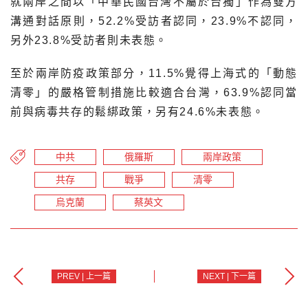
就兩岸之間以「中華民國台灣不屬於台獨」作為雙方
溝通對話原則，52.2%受訪者認同，23.9%不認同，
另外23.8%受訪者則未表態。
至於兩岸防疫政策部分，11.5%覺得上海式的「動態
清零」的嚴格管制措施比較適合台灣，63.9%認同當
前與病毒共存的鬆綁政策，另有24.6%未表態。
中共
俄羅斯
兩岸政策
共存
戰爭
清零
烏克蘭
蔡英文
PREV | 上一篇
NEXT | 下一篇