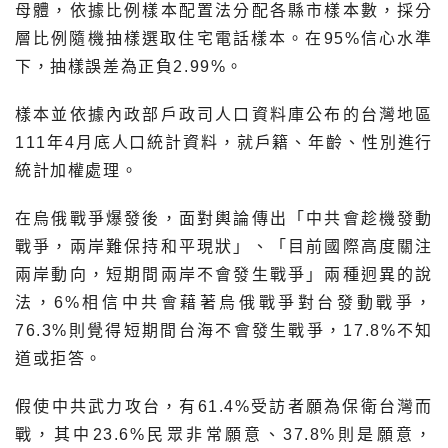
母體，依據比例樣本配置法分配各縣市樣本數，採分
層比例隨機抽樣選取住宅電話樣本。在95%信心水準
下，抽樣誤差為正負2.99%。
樣本並依據內政部戶政司人口資料庫公布的台灣地區
111年4月底人口統計資料，就戶籍、年齡、性別進行
統計加權處理。
在烏俄戰爭爆發後，面對輿論傳出「中共會趁機發動
戰爭，兩岸難保持和平現狀」、「目前國際高度關注
兩岸動向，短期間兩岸不會發生戰爭」兩種迥異的說
法，6%相信中共會藉著烏俄戰爭對台發動戰爭，
76.3%則覺得短期間台海不會發生戰爭，17.8%不知
道或拒答。
假使中共武力攻台，有61.4%受訪者願為保衛台灣而
戰，其中23.6%民眾非常願意、37.8%則是願意，