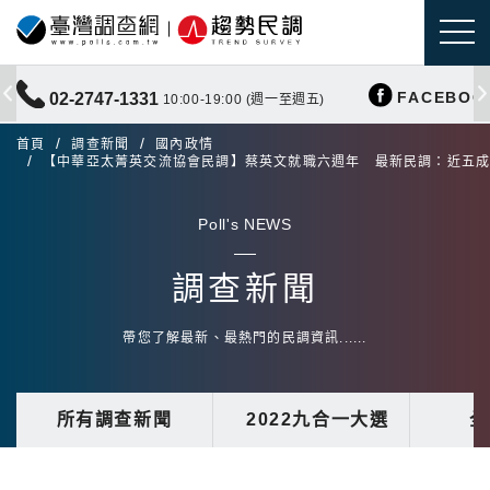
FACEBOO
02-2747-1331
10:00-19:00 (週一至週五)
首頁
調查新聞
國內政情
【中華亞太菁英交流協會民調】蔡英文就職六週年 最新民調：近五
Poll's NEWS
調查新聞
帶您了解最新、最熱門的民調資訊......
所有調查新聞
2022九合一大選
全