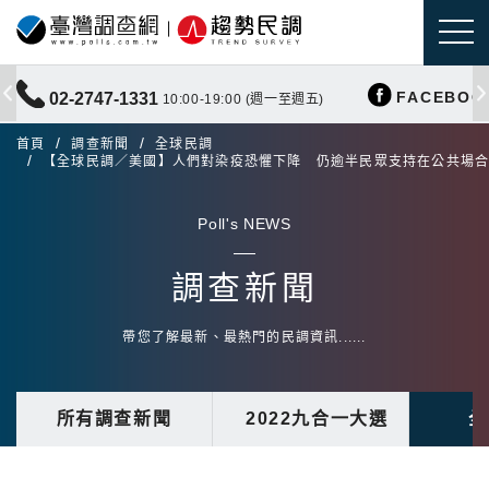
FACEBOO
02-2747-1331
10:00-19:00 (週一至週五)
首頁
調查新聞
全球民調
【全球民調／美國】人們對染疫恐懼下降 仍逾半民眾支持在公共場
Poll's NEWS
調查新聞
帶您了解最新、最熱門的民調資訊......
所有調查新聞
2022九合一大選
全