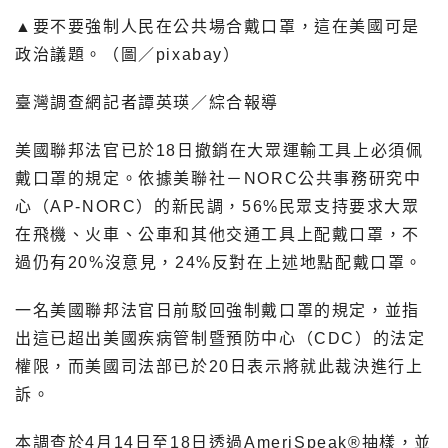
▲要不要強制人民在公共場合戴口罩，這在美國可是
政治議題。（圖／pixabay）
臺灣調查網記者譚英瑛／綜合報導
美國聯邦法官已於18日撤銷在大眾運輸工具上必須佩
戴口罩的規定。依據美聯社－NORC公共事務研究中
心（AP-NORC）的新民調，56%民眾支持要求大眾
在飛機、火車、公車和其他交通工具上配戴口罩，不
過仍有20%沒意見，24%反對在上述地點配戴口罩。
一名美國聯邦法官日前駁回強制戴口罩的規定，並指
出這已超出美國疾病管制暨預防中心（CDC）的法定
權限，而美國司法部已於20日表示將就此裁決進行上
訴。
本調查於4月14日至18日透過AmeriSpeak®抽樣，並