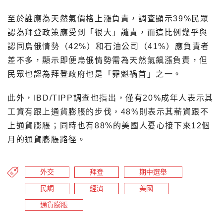
至於誰應為天然氣價格上漲負責，調查顯示39%民眾
認為拜登政策應受到「很大」譴責，而這比例幾乎與
認同烏俄情勢（42%）和石油公司（41%）應負責者
差不多，顯示即便烏俄情勢需為天然氣飆漲負責，但
民眾也認為拜登政府也是「罪魁禍首」之一。
此外，IBD/TIPP調查也指出，僅有20%成年人表示其
工資有跟上通貨膨脹的步伐，48%則表示其薪資跟不
上通貨膨脹；同時也有88%的美國人憂心接下來12個
月的通貨膨脹路徑。
外交
拜登
期中選舉
民調
經濟
美國
通貨膨脹