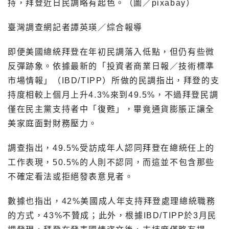
持，拜登近日民調略有起色。（圖／pixabay）
臺灣調查網記者譚英瑛／綜合報導
即便美國總統拜登在年初民調落入低點，但仍有些微
反彈跡象。依據最新的「投資者商業日報／技術標準
市場情報」（IBD/TIPP）所做的民調指出，拜登的支
持度相較上個月上升4.3%來到49.5%，不過拜登民調
僅在民主黨支持者中「復甦」，畢竟通貨膨脹正讓全
美家庭面對財務壓力。
調查指出，49.5%受訪成年人認同拜登在總統任上的
工作表現，50.5%的人則不認同，而這並不包含那些
不確定看法或拒絕發表意見者。
數據也指出，42%美國成人年支持拜登處理總統職務
的方式，43%不贊成；此外，根據IBD/TIPP於3月民