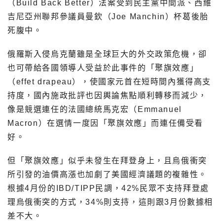
（Build Back Better）法案受到民主黨中間派、西維
吉尼亞州聯邦參議員曼欽（Joe Manchin）杯葛後胎
死腹中。
俄羅斯入侵烏克蘭雖是全球巨大的外交政策危機，卻
也可帶給各國領導人受益於此事件的「聚旗效應」
（effet drapeau），使國家元首在短時間內獲得高支
持度，國內施政批評也因輿論焦點順利轉移而減少，
像是競選連任的法國總統馬克宏（Emmanuel
Macron）在選情一度因「聚旗效應」而連任備受看
好。
但「聚旗效應」似乎未發生在拜登身上，且烏俄衝突
所引發的油價高漲也加劇了美國經濟議題的複雜性。
根據4月份的IBD/TIPP民調，42%民眾不支持拜登處
理烏俄衝突的方式，34%則支持，這則跟3月份數據相
差不大。