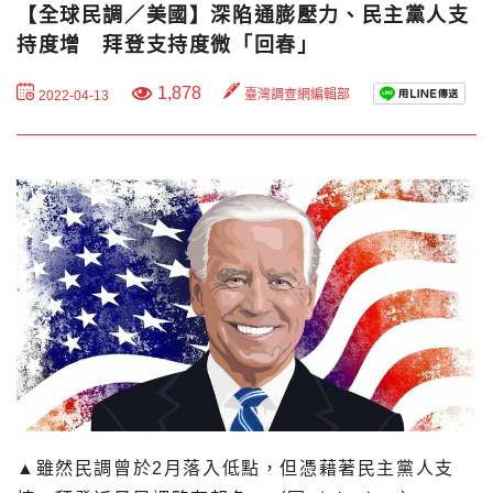
【全球民調／美國】深陷通膨壓力、民主黨人支
持度增 拜登支持度微「回春」
1,878
臺灣調查網編輯部
2022-04-13
▲雖然民調曾於2月落入低點，但憑藉著民主黨人支