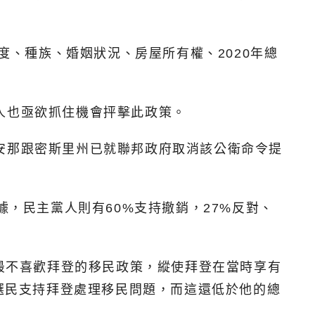
度、種族、婚姻狀況、房屋所有權、2020年總
共和黨人也亟欲抓住機會抨擊此政策。
安那跟密斯里州已就聯邦政府取消該公衛命令提
據，民主黨人則有60%支持撤銷，27%反對、
就指出，民眾最不喜歡拜登的移民政策，縱使拜登在當時享有
%選民支持拜登處理移民問題，而這還低於他的總