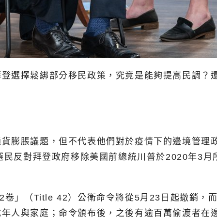
選擇鬆綁部分移民政策，究竟是能夠提高民調？還是給
貨膨脹議題，但不代表他們對於疫情下的邊境管理政
調顯示，55%選民反對拜登政府移除美國前總統川普於202
卷」（Title 42）公衛命令將從5月23日起撤銷，
成年人與家庭；命令頒布後，之後有逾百萬偷渡者在