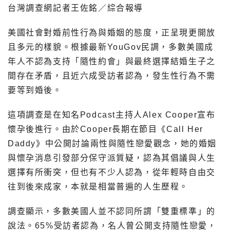
台灣調查網記者王佐銘／綜合報導
美國社會對婚前性行為與婚姻的態度，正呈現更開放
且多元的樣貌。根據最新YouGov民調，多數美國成
年人不認為支持「隨性約會」與最終選擇結婚生子之
間存在矛盾，且近六成受訪者認為，發生性行為不需
要等到婚後。
這項調查是在知名Podcast主持人Alex Cooper宣布
懷孕後進行。由於Cooper長期在節目《Call Her
Daddy》中公開討論兩性與隨性戀愛觀念，她的婚姻
與懷孕消息引發部分保守派質疑，認為其倡議與人生
選擇有所衝突，但也有不少人認為，從年輕時自由交
往到後來成家，本就是相當普遍的人生歷程。
調查顯示，多數美國人並不認同所謂「雙重標準」的
說法。65%受訪者認為，名人曾公開支持隨性戀愛，