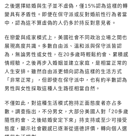
之後選擇結婚與生子並不虛偽，僅15%認為這樣的轉
變具有矛盾性。即便在保守派或反對婚前性行為者當
中，認為這不算虛偽的人仍多於持反對意見者。
在戀愛與成家模式上，美國社會不同政治立場之間也
展現高度共識。多數自由派、溫和派與保守派皆認
為，無論男性或女性，在20多歲時輕鬆約會、累積感
情經驗，之後再步入婚姻並建立家庭，是相當正常的
人生安排。雖然自由派更傾向認為這樣的生活方式
「非常正常」，但即使在保守派中，也有約半數認為
男性與女性採取這種人生路徑相當自然。
不僅如此，對這種生活模式抱持正面態度者亦占多
數。調查指出，不分男女，大部分美國人對「20多歲
隨性約會、之後結婚安定下來」持支持或至少可接受
態度，顯示社會觀感已逐漸從道德評價，轉向個人選