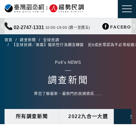
FACEBOO
02-2747-1331
10:00-19:00 (週一至週五)
首頁
調查新聞
全球民調
【全球民調／美國】婚前性行為觀念轉變 近6成民眾認為不必等結婚
Poll's NEWS
調查新聞
帶您了解最新、最熱門的民調資訊......
所有調查新聞
2022九合一大選
全