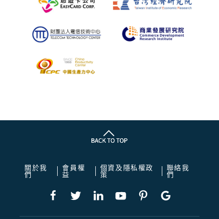
關於我
會員權
個資及隱私權政
聯絡我
們
益
策
們