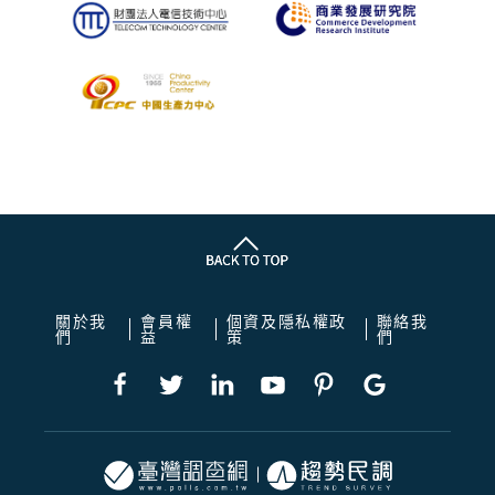
關於我
會員權
個資及隱私權政
聯絡我
們
益
策
們