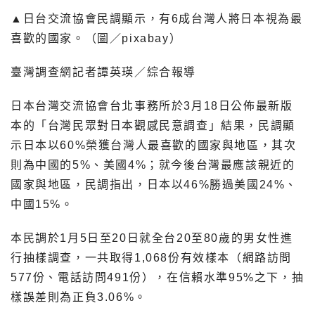
▲日台交流協會民調顯示，有6成台灣人將日本視為最
喜歡的國家。（圖／pixabay）
臺灣調查網記者譚英瑛／綜合報導
日本台灣交流協會台北事務所於3月18日公佈最新版
本的「台灣民眾對日本觀感民意調查」結果，民調顯
示日本以60%榮獲台灣人最喜歡的國家與地區，其次
則為中國的5%、美國4%；就今後台灣最應該親近的
國家與地區，民調指出，日本以46%勝過美國24%、
中國15%。
本民調於1月5日至20日就全台20至80歲的男女性進
行抽樣調查，一共取得1,068份有效樣本（網路訪問
577份、電話訪問491份），在信賴水準95%之下，抽
樣誤差則為正負3.06%。