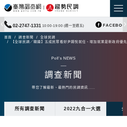
FACEBOO
02-2747-1331
10:00-19:00 (週一至週五)
首頁
調查新聞
全球民調
【全球民調／韓國】五成民眾看好尹錫悅就任、增加就業是新政府優
Poll's NEWS
調查新聞
帶您了解最新、最熱門的民調資訊......
所有調查新聞
2022九合一大選
全