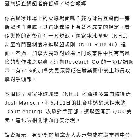
臺灣調查網記者許哲綱／綜合報導
你看過冰球場上的火爆場面嗎？雙方球員互毆而一旁
觀眾熱血沸騰，其實冰球場上有著不成文的規定，看
似失控的背後卻有一套規範，國家冰球聯盟（NHL）
甚至將鬥毆制度寫進聯盟規則（NHL Rule 46）裡
面。不過，加拿大民眾對於場上鬥毆事件中具有高風
險的動作嗤之以鼻，近期Research Co.的一項民調顯
示，有74%的加拿大民眾贊成在職業賽中禁止球員攻
擊對手頭部。
本周稍早國家冰球聯盟（NHL）科羅拉多雪崩隊後衛
Josh Manson，在5月11日的比賽中透過球棍末端
（butt-ending）攻擊對手頸部，遭聯盟開罰5,000美
元，這也讓相關議題再度浮現。
調查顯示，有57%的加拿大人表示贊成在職業賽中禁