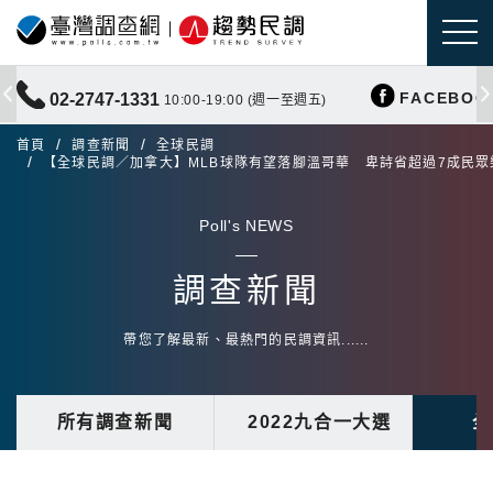
FACEBOO
02-2747-1331
10:00-19:00 (週一至週五)
首頁
調查新聞
全球民調
【全球民調／加拿大】MLB球隊有望落腳溫哥華 卑詩省超過7成民眾
Poll's NEWS
調查新聞
帶您了解最新、最熱門的民調資訊......
所有調查新聞
2022九合一大選
全