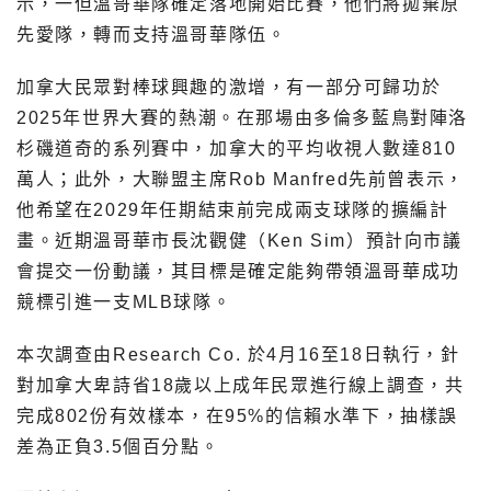
示，一但溫哥華隊確定落地開始比賽，他們將拋棄原
先愛隊，轉而支持溫哥華隊伍。
加拿大民眾對棒球興趣的激增，有一部分可歸功於
2025年世界大賽的熱潮。在那場由多倫多藍鳥對陣洛
杉磯道奇的系列賽中，加拿大的平均收視人數達810
萬人；此外，大聯盟主席Rob Manfred先前曾表示，
他希望在2029年任期結束前完成兩支球隊的擴編計
畫。近期溫哥華市長沈觀健（Ken Sim）預計向市議
會提交一份動議，其目標是確定能夠帶領溫哥華成功
競標引進一支MLB球隊。
本次調查由Research Co. 於4月16至18日執行，針
對加拿大卑詩省18歲以上成年民眾進行線上調查，共
完成802份有效樣本，在95%的信賴水準下，抽樣誤
差為正負3.5個百分點。