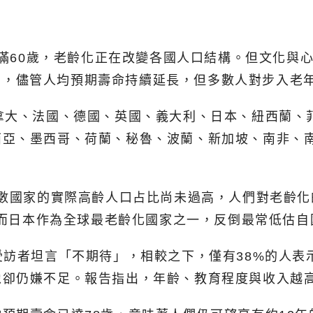
人年滿60歲，老齡化正在改變各國人口結構。但文化
報告」，儘管人均預期壽命持續延長，但多數人對步入
拿大、法國、德國、英國、義大利、日本、紐西蘭、
西亞、墨西哥、荷蘭、秘魯、波蘭、新加坡、南非、
多數國家的實際高齡人口占比尚未過高，人們對老齡
%；而日本作為全球最老齡化國家之一，反倒最常低估
受訪者坦言「不期待」，相較之下，僅有38%的人
像卻仍嫌不足。報告指出，年齡、教育程度與收入越