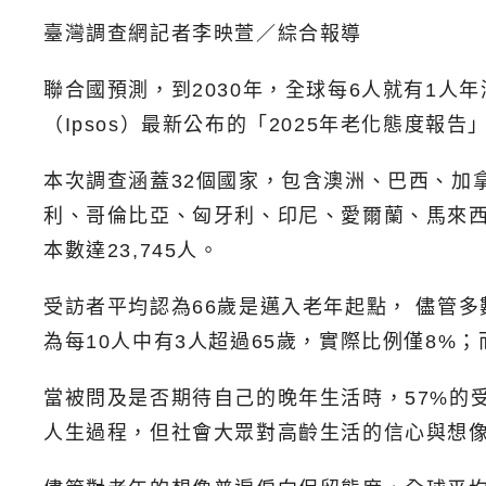
臺灣調查網記者李映萱／綜合報導
聯合國預測，到2030年，全球每6人就有1
（Ipsos）最新公布的「2025年老化態度
本次調查涵蓋32個國家，包含澳洲、巴西、加
利、哥倫比亞、匈牙利、印尼、愛爾蘭、馬來
本數達23,745人。
受訪者平均認為66歲是邁入老年起點， 儘管
為每10人中有3人超過65歲，實際比例僅8
當被問及是否期待自己的晚年生活時，57%的
人生過程，但社會大眾對高齡生活的信心與想