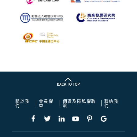
關於我
會員權
個資及隱私權政
聯絡我
們
益
策
們