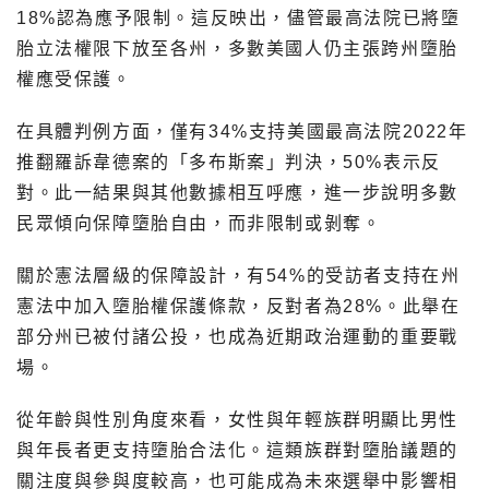
18%認為應予限制。這反映出，儘管最高法院已將墮
胎立法權限下放至各州，多數美國人仍主張跨州墮胎
權應受保護。
在具體判例方面，僅有34%支持美國最高法院2022年
推翻羅訴韋德案的「多布斯案」判決，50%表示反
對。此一結果與其他數據相互呼應，進一步說明多數
民眾傾向保障墮胎自由，而非限制或剝奪。
關於憲法層級的保障設計，有54%的受訪者支持在州
憲法中加入墮胎權保護條款，反對者為28%。此舉在
部分州已被付諸公投，也成為近期政治運動的重要戰
場。
從年齡與性別角度來看，女性與年輕族群明顯比男性
與年長者更支持墮胎合法化。這類族群對墮胎議題的
關注度與參與度較高，也可能成為未來選舉中影響相