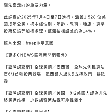
關法案走向的重要力量。
此調查於2025年7月4日至7日進行，涵蓋1,528 位美
國成年公民。樣本經性別、年齡、教育、種族、選舉
投票紀錄等加權處理。整體抽樣誤差約為±4%。
照片來源：freepik示意圖
《更多CNEWS匯流新聞網報導》
【臺灣調查網】全球民調／墨西哥 全球先例民選法
官6/1首輪投票登場 墨西哥人過6成支持政策一掃陰
霾
【臺灣調查網】全球民調／美國 8成美國人認為非法
移民遭歧視 少數族裔遭歧視可能性變小