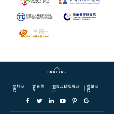
關於我
會員權
個資及隱私權政
聯絡我
們
益
策
們