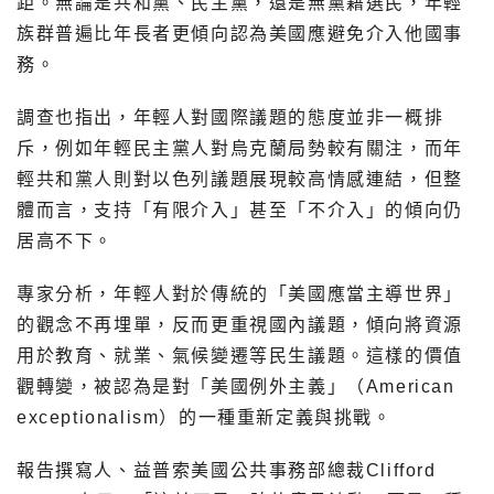
距。無論是共和黨、民主黨，還是無黨籍選民，年輕
族群普遍比年長者更傾向認為美國應避免介入他國事
務。
調查也指出，年輕人對國際議題的態度並非一概排
斥，例如年輕民主黨人對烏克蘭局勢較有關注，而年
輕共和黨人則對以色列議題展現較高情感連結，但整
體而言，支持「有限介入」甚至「不介入」的傾向仍
居高不下。
專家分析，年輕人對於傳統的「美國應當主導世界」
的觀念不再埋單，反而更重視國內議題，傾向將資源
用於教育、就業、氣候變遷等民生議題。這樣的價值
觀轉變，被認為是對「美國例外主義」（American
exceptionalism）的一種重新定義與挑戰。
報告撰寫人、益普索美國公共事務部總裁Clifford