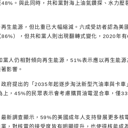
至48%。與此同時，共和黨對海上油氣鑽探、水力
再生能源，但比重已大幅縮減。六成受訪者認為美國
86%），但共和黨人則出現翻轉式變化，2020年有
共和黨人仍相對傾向再生能源，51%表示應以再生能源
顯著影響。
政府提出的「2035年起逐步淘汰新型汽油車與卡
行為上，45%的民眾表示會考慮購買油電混合車，僅3
最新調查顯示，59%的美國成年人支持發展更多核電
和黨，對核電的接受度皆有明顯提升，也使得核能成