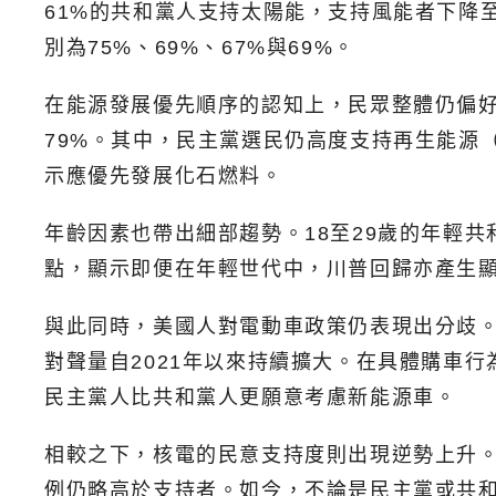
61%的共和黨人支持太陽能，支持風能者下降
別為75%、69%、67%與69%。
在能源發展優先順序的認知上，民眾整體仍偏好
79%。其中，民主黨選民仍高度支持再生能源（
示應優先發展化石燃料。
年齡因素也帶出細部趨勢。18至29歲的年輕
點，顯示即便在年輕世代中，川普回歸亦產生
與此同時，美國人對電動車政策仍表現出分歧。
對聲量自2021年以來持續擴大。在具體購車
民主黨人比共和黨人更願意考慮新能源車。
相較之下，核電的民意支持度則出現逆勢上升。
例仍略高於支持者。如今，不論是民主黨或共