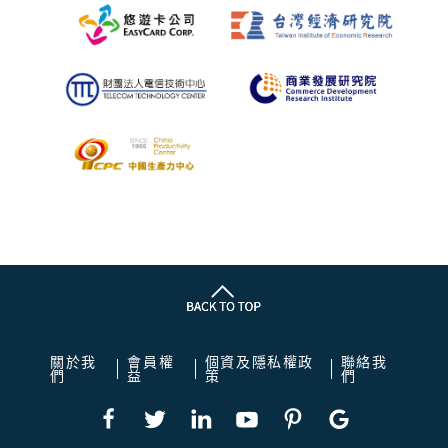
關於我
會員權
個資及隱私權政
聯絡我
們
益
策
們