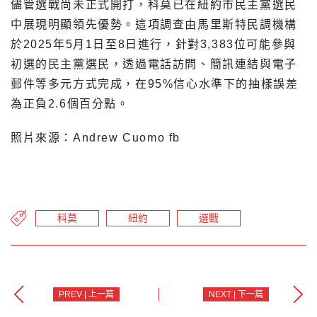
儘管選戰尚未正式開打，科莫已在紐約市民主黨選民
中展現明顯領先優勢。這項調查由馬里斯特民調機構
於2025年5月1日至8日進行，針對3,383位可能參與
初選的民主黨選民，透過電話訪問、簡訊連結與電子
郵件等多元方式完成，在95%信心水準下的抽樣誤差
為正負2.6個百分點。
照片來源：Andrew Cuomo fb
科莫
紐約
選戰
PREV | 上一篇
NEXT | 下一篇