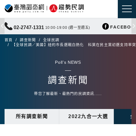
FACEBOO
02-2747-1331
10:00-19:00 (週一至週五)
首頁
調查新聞
全球民調
【全球民調／美國】紐約市長選戰白熱化 科莫在民主黨初選支持率突
Poll's NEWS
調查新聞
帶您了解最新、最熱門的民調資訊......
所有調查新聞
2022九合一大選
全