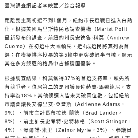
臺灣調查網記者李映萱／綜合報導
距離民主黨初選不到1個月，紐約市長選戰已進入白熱
化。根據美國馬里斯特民意調查機構（Marist Poll）
最新發布的調查，前紐約州長安德魯·科莫（Andrew
Cuomo）在初選中大幅領先，近4成選民將其列為首
選；在模擬排序投票的第5輪中更突破過半門檻，顯示
其在多方競逐的格局中占據穩固優勢。
根據調查結果，科莫獲得37%的首選支持率，領先所
有競爭者。位居第二的是州議員佐赫蘭·馬姆達尼，支
持率為18%。其他候選人皆未突破兩位數，包括紐約
市議會議長艾德里安·亞當斯（Adrienne Adams，
9%）、前市主計長布拉德·蘭德（Brad Lander，
8%）、前主計長史考特·史特林格（Scott Stringer，
4%）、澤爾諾·米里（Zelnor Myrie，3%）、參議員