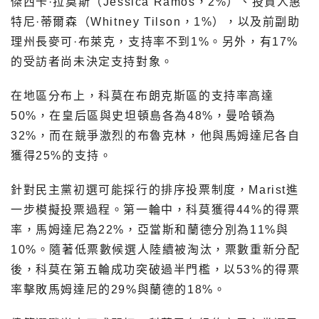
傑西卡·拉莫斯（Jessica Ramos，2%）、投資人惠
特尼·蒂爾森（Whitney Tilson，1%），以及前副助
理州長麥可·布萊克，支持率不到1%。另外，有17%
的受訪者尚未決定支持對象。
在地區分布上，科莫在布朗克斯區的支持率高達
50%，在皇后區與史坦頓島各為48%，曼哈頓為
32%，而在競爭激烈的布魯克林，他與馬姆達尼各自
獲得25%的支持。
針對民主黨初選可能採行的排序投票制度，Marist進
一步模擬投票過程。第一輪中，科莫獲得44%的得票
率，馬姆達尼為22%，亞當斯和蘭德分別為11%與
10%。隨著低票數候選人陸續被淘汰，票數重新分配
後，科莫在第五輪成功突破過半門檻，以53%的得票
率擊敗馬姆達尼的29%與蘭德的18%。