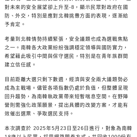
對未來的安全展望卻上升至-8，顯示民眾對政府在國
防、外交，特別是應對北韓挑釁方面的表現，逐漸給
予肯定。
考量到北韓情勢持續緊張，安全議題也成為選戰焦點
之一。南韓各大政黨紛紛強調穩定領導與國防實力，
希望藉此吸引中間與保守選民，特別是在青年族群間
建立信任感。
目前距離大選只剩下數週，經濟與安全兩大議題勢必
成為主戰場。儘管各項指數仍處於負值，但整體呈現
回升趨勢，為南韓執政黨帶來短暫喘息空間。在野陣
營則需強化政策願景，提出具體的改變方案，才能有
效催出選票、爭取選民支持。
本次調查於 2025年5月23日至26日進行，對象為南韓
18歲以上民眾，採用網路問卷方式，共回收1000份有