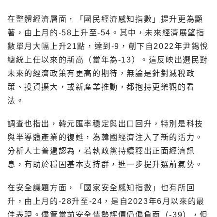
在整體經濟層面，「國民經濟感知指數」提升更為顯
著，由上月的-58上升至-54。其中，未來經濟展望指
數單月大幅上升21點，達到-9，創下自2022年尹錫悅
總統上任以來的新高（當年為-13）。這反映出選民對
未來的經濟政策有更高的期待，無論是針對減稅政
策、投資擴大，或新產業推動，都抱持更樂觀的看
法。
調查也指出，韓元匯率穩定與出口回升，特別是科技
與半導體產業的復甦，為韓國經濟注入了新的活力。
分析人士普遍認為，若執政黨持續釋出正面經濟訊
息，有助於穩固基本支持群，進一步提升選前氣勢。
在安全議題方面，「國家安全感知指數」也有所回
升，由上月的-28升至-24，是自2023年6月以來的最
佳表現。儘管當前安全情勢評價仍偏負面（-39），但