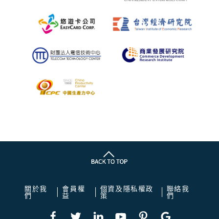
關於我
會員權
個資及隱私權政
聯絡我
們
益
策
們