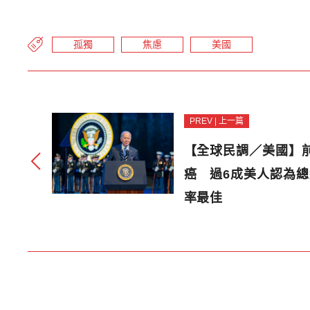
孤獨
焦慮
美國
PREV | 上一篇
【全球民調／美國】
癌 過6成美人認為
率最佳