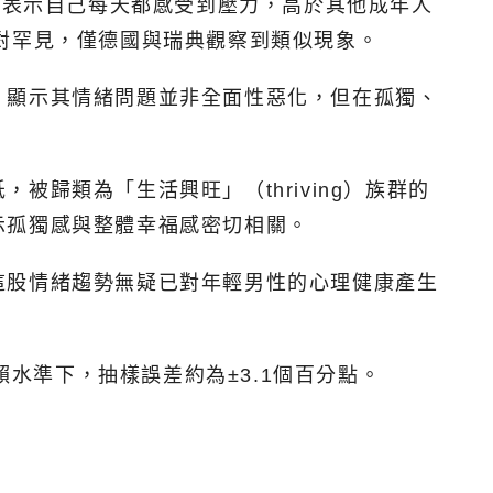
性表示自己每天都感受到壓力，高於其他成年人
中相對罕見，僅德國與瑞典觀察到類似現象。
，顯示其情緒問題並非全面性惡化，但在孤獨、
歸類為「生活興旺」（thriving）族群的
示孤獨感與整體幸福感密切相關。
這股情緒趨勢無疑已對年輕男性的心理健康產生
賴水準下，抽樣誤差約為±3.1個百分點。