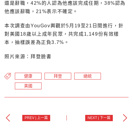
還是辭職，42%的人認為他應該完成任期，38%認為
他應該辭職，21%表示不確定。
本次調查由YouGov輿觀於5月19至21日間進行，針
對美國18歲以上成年民眾，共完成1,149份有效樣
本，抽樣誤差為正負3.7%。
照片來源：拜登臉書
健康
拜登
總統
美國
PREV | 上一篇
NEXT | 下一篇