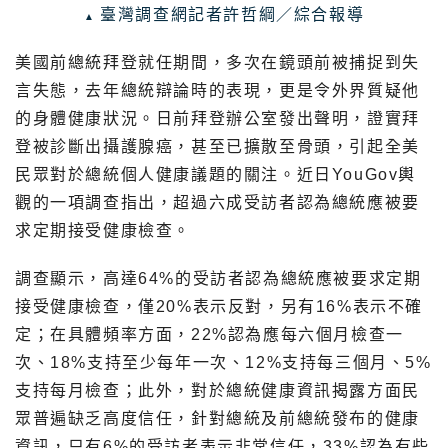
臺灣調查網記者許哲綱／綜合報導
美國前總統拜登就任期間，多次在鏡頭前被捕捉到失
言失態，去年總統辯論時的表現，更是令外界質疑他
的身體健康狀況。日前拜登辦公室發出聲明，證實拜
登被診斷出攝護腺癌，甚至已擴散至骨頭，引起全美
民眾對於總統個人健康議題的關注。近日YouGov輿
觀的一項調查指出，超過六成受訪者認為總統應被要
求定期接受健康檢查。
調查顯示，高達64%的受訪者認為總統應被要求定期
接受健康檢查，僅20%表示反對，另有16%表示不確
定；在具體頻率方面，22%認為應每六個月檢查一
次、18%支持至少每年一次、12%支持每三個月、5%
支持每月檢查；此外，對於總統健康資訊揭露方面民
眾普遍缺乏高度信任，針對總統及前總統發布的健康
資訊，只有6%的受訪者表示非常信任，33%認為有些