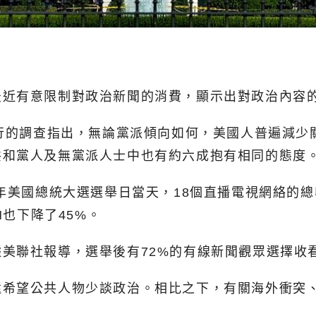
最近有意限制對政治新聞的消費，顯示出對政治內容
進行的調查指出，無論黨派傾向如何，美國人普遍減
共和黨人及無黨派人士中也有約六成抱有相同的態度
年美國總統大選選舉日當天，18個直播電視網絡的總收
N也下降了45%。
美聯社報導，選舉後有72%的有線新聞觀眾選擇收看
還希望公共人物少談政治。相比之下，有關海外衝突