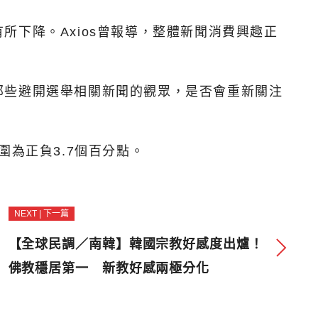
下降。Axios曾報導，整體新聞消費興趣正
那些避開選舉相關新聞的觀眾，是否會重新關注
圍為正負3.7個百分點。
NEXT | 下一篇
【全球民調／南韓】韓國宗教好感度出爐！
佛教穩居第一 新教好感兩極分化